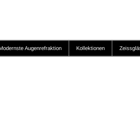
Modernste Augenrefraktion
Kollektionen
Zeissglä